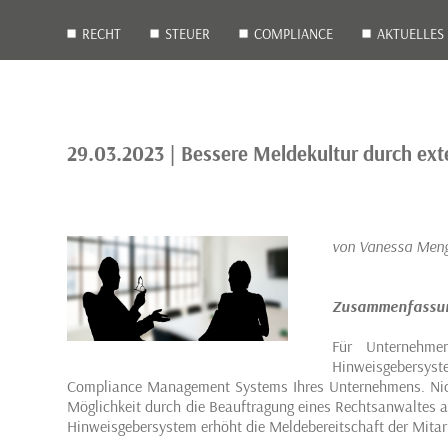
RECHT
STEUER
COMPLIANCE
AKTUELLES
29.03.2023 | Bessere Meldekultur durch e
von Vanessa Meng
Zusammenfassu
Für Unternehmen
Hinweisgebersyst
Compliance Management Systems Ihres Unternehmens. Nich
Möglichkeit durch die Beauftragung eines Rechtsanwaltes 
Hinweisgebersystem erhöht die Meldebereitschaft der Mitar