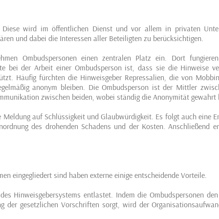
 Diese wird im öffentlichen Dienst und vor allem in privaten Unt
lären und dabei die Interessen aller Beteiligten zu berücksichtigen.
en Ombudspersonen einen zentralen Platz ein. Dort fungieren
kte bei der Arbeit einer Ombudsperson ist, dass sie die Hinweise ve
tzt. Häufig fürchten die Hinweisgeber Repressalien, die von Mobbin
 regelmäßig anonym bleiben. Die Ombudsperson ist der Mittler zwis
munikation zwischen beiden, wobei ständig die Anonymität gewahrt b
 Meldung auf Schlüssigkeit und Glaubwürdigkeit. Es folgt auch eine E
Einordnung des drohenden Schadens und der Kosten. Anschließend er
n eingegliedert sind haben externe einige entscheidende Vorteile.
 des Hinweisgebersystems entlastet. Indem die Ombudspersonen den
g der gesetzlichen Vorschriften sorgt, wird der Organisationsaufwan