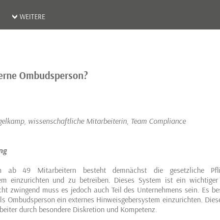
WEITERE
KARRIERE
PARTNER
SILBERTHAL GRUPPE
DOWNLOADS
IMPRESSUM
xterne Ombudsperson?
DATENSCHUTZ
elkamp, wissenschaftliche Mitarbeiterin, Team Compliance
ng
 ab 49 Mitarbeitern besteht demnächst die gesetzliche Pfl
em einzurichten und zu betreiben. Dieses System ist ein wichtiger 
t zwingend muss es jedoch auch Teil des Unternehmens sein. Es bes
als Ombudsperson ein externes Hinweisgebersystem einzurichten. Dies
beiter durch besondere Diskretion und Kompetenz.