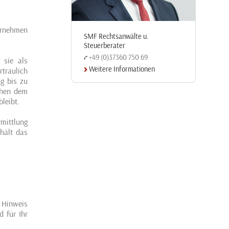
ernehmen
SMF Rechtsanwälte u.
Steuerberater
+49 (0)37360 750 69
 sie als
Weitere Informationen
rtraulich
g bis zu
chen dem
leibt.
rmittlung
hält das
 Hinweis
d für Ihr