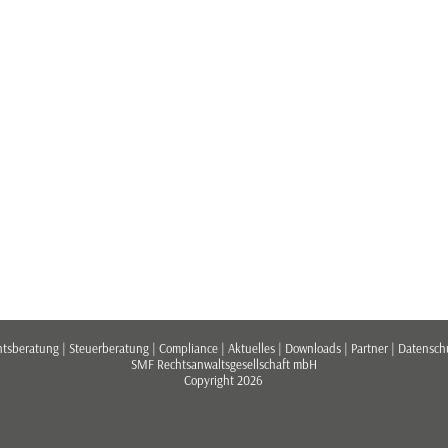
htsberatung
|
Steuerberatung
|
Compliance
|
Aktuelles
|
Downloads
|
Partner
|
Datensch
SMF Rechtsanwaltsgesellschaft mbH
Copyright 2026