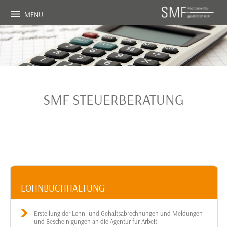
MENÜ
RECHT
STEUER
COMPLIANCE
AKTUELLES
WEITERE
SMF STEUERBERATUNG
KARRIERE
PARTNER
SILBERTHAL GRUPPE
DOWNLOADS
IMPRESSUM
DATENSCHUTZ
LOHNBUCHHALTUNG
Erstellung der Lohn- und Gehaltsabrechnungen und Meldungen
und Bescheinigungen an die Agentur für Arbeit